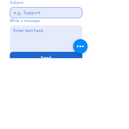
Subject
Write a message
Send
Kissimmee
|
Haines City
|
Lakeland
|
Melbourne
Phone:
888-425-7732
Fax:
321-900-4704
Email:
Info@GenCareKids.com
Website:
www.gencarekids.com
GenCare