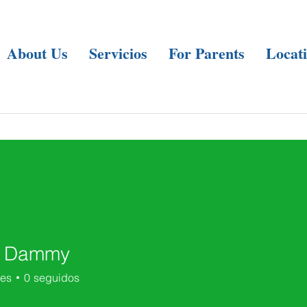
About Us
Servicios
For Parents
Locat
h Dammy
res
0
seguidos