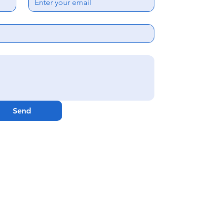
Ema
Webs
GenCare Res
Send