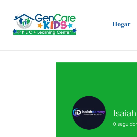
Hogar
Isaia
0
seguido