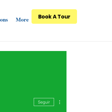
Book A Tour
ions
More
Más acciones
Seguir