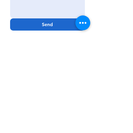
Send
Kissimmee
|
Haines City
|
Lakeland
|
Melbourne
Phone:
888-425-7732
Fax:
321-900-4704
Email:
Info@GenCareKids.com
Website:
www.gencarekids.com
GenCare
Resources:
www.gencareresources.com
© Copyright
2018 - 2023
GenCare Kids, a
PPEC Facility
GenCare Kids is a Medicaid-based clinical
service that provides care to patients 0 to 20
years of age. GenCare Kids reserves the right